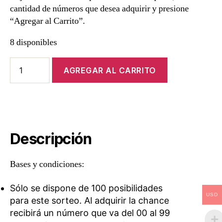
cantidad de números que desea adquirir y presione
“Agregar al Carrito”.
8 disponibles
Tu
AGREGAR AL CARRITO
posibilidad
de
tener
el
dólar
del
Descripción
Rebe
cantidad
Bases y condiciones:
Sólo se dispone de 100 posibilidades
USD
para este sorteo. Al adquirir la chance
recibirá un número que va del 00 al 99